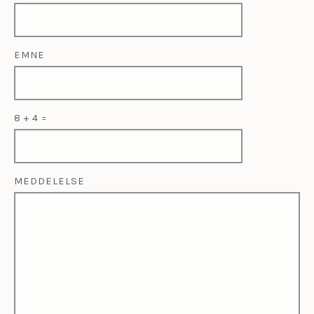
EMNE
8 + 4 =
MEDDELELSE
PLEASE
PLEASE
IGNORE
IGNORE
THIS
THIS
FIELD
FIELD