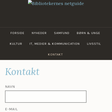
Skip
to
content
BIBLIOTEKERNES
NETGUIDE
FORSIDE
NYHEDER
SAMFUND
BØRN & UNGE
KULTUR
IT, MEDIER & KOMMUNICATION
LIVSSTIL
KONTAKT
Kontakt
NAVN
E-MAIL