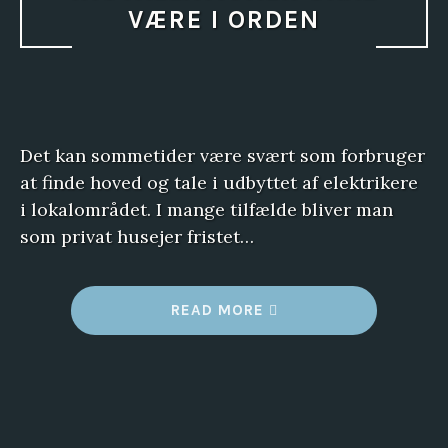
VÆRE I ORDEN
Det kan sommetider være svært som forbruger
at finde hoved og tale i udbyttet af elektrikere
i lokalområdet. I mange tilfælde bliver man
som privat husejer fristet…
“
READ MORE
N
Å
R
H
U
S
E
T
S