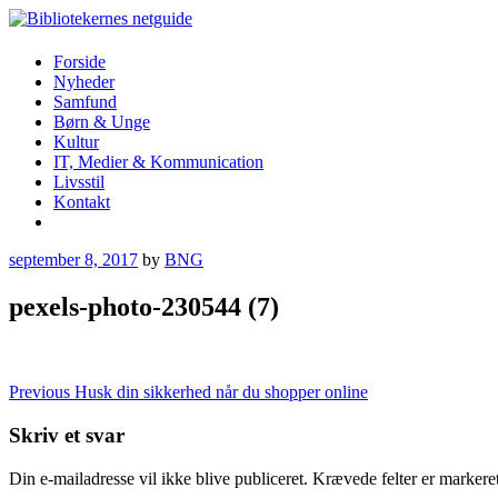
Skip
to
content
Bibliotekernes netguide
Forside
Nyheder
Samfund
Børn & Unge
Kultur
IT, Medier & Kommunication
Livsstil
Kontakt
More
september 8, 2017
by
BNG
pexels-photo-230544 (7)
Indlægsnavigation
Previous
Husk din sikkerhed når du shopper online
Skriv et svar
Din e-mailadresse vil ikke blive publiceret.
Krævede felter er marker