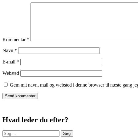
Kommentar
*
Navn
*
E-mail
*
Websted
Gem mit navn, mail og websted i denne browser til næste gang j
Hvad leder du efter?
Søg