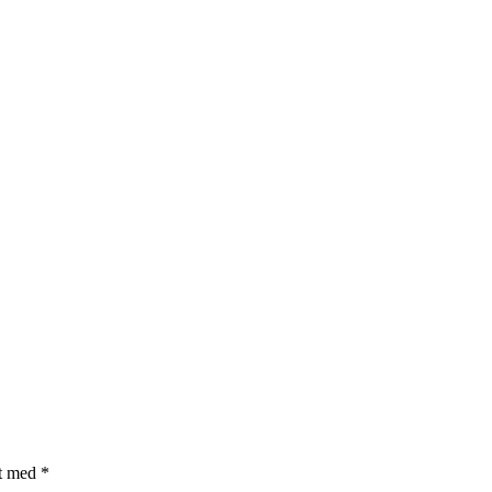
et med
*