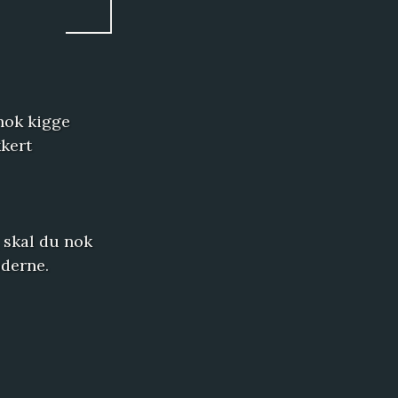
 nok kigge
kkert
 skal du nok
oderne.