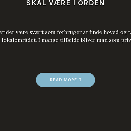
SKAL VÆRE I ORDEN
ider være svært som forbruger at finde hoved og ta
 i lokalområdet. I mange tilfælde bliver man som pri
“
READ MORE
N
Å
R
H
U
S
E
T
S
E
L