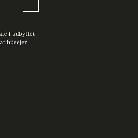
le i udbyttet
vat husejer