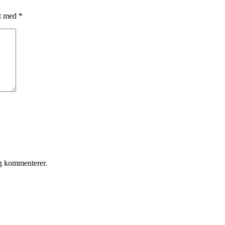
et med
*
eg kommenterer.