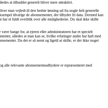
edes at tilbuddet generelt bliver mere attraktivt.
liver man vejledt til den bedste løsning ud fra nogle helt generelle
ksempel tilvælge de abonnementer, der tilbyder fri data. Dermed kan
n har et fuldt overblik over alle mulighederne. Du skal ikke skifte
re bange for, at ejeren eller administratoren har et specielt
ementer, således at man kan se, hvilke erfaringer andre har haft med
menter. Da det er så nemt og ligetil at skifte, er der ikke noget
 og alle relevante abonnementsudbydere er repræsenteret med