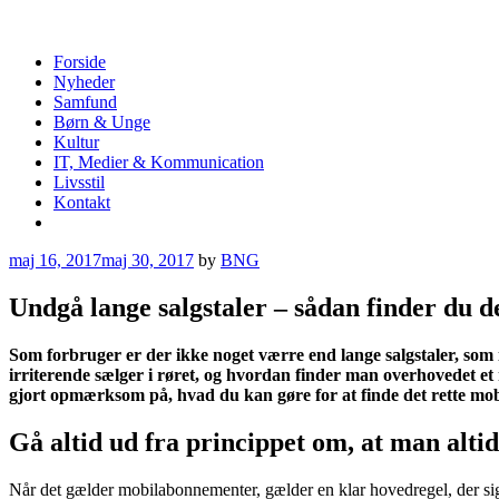
Skip
to
content
Bibliotekernes netguide
Forside
Nyheder
Samfund
Børn & Unge
Kultur
IT, Medier & Kommunication
Livsstil
Kontakt
More
maj 16, 2017
maj 30, 2017
by
BNG
Undgå lange salgstaler – sådan finder du d
Som forbruger er der ikke noget værre end lange salgstaler, som i
irriterende sælger i røret, og hvordan finder man overhovedet et 
gjort opmærksom på, hvad du kan gøre for at finde det rette m
Gå altid ud fra princippet om, at man alti
Når det gælder mobilabonnementer, gælder en klar hovedregel, der siger,