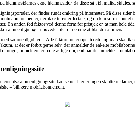
 på hjemmesidernes egne hjemmesider, da disse så vidt muligt skjules, sål
gningsportaler, der findes rundt omkring på internettet. På disse sider b
obilabonnementer, der ikke tilbyder fri tale, og du kan som et andet e
er. En anden fed faktor ved denne form for pristjek er, at man hele tide
uske sammenligninger i hovedet, der er nemme at blande sammen.
 med sammenligningen. Alle faktorerne er opdaterede, og man skal ikke væ
t faktum, at det er forbrugerne selv, der anmelder de enkelte mobilabonn
 er noget, anmeldere er mere ærlige om, end når de anmelder mobilabonne
menligningssite
nnements-sammenligningssite kan se ud. Der er ingen skjulte reklamer,
måske – billigere mobilabonnement.