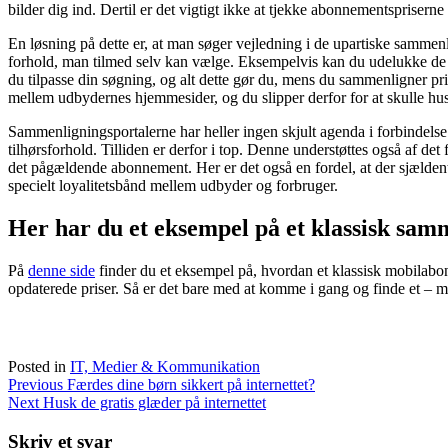
bilder dig ind. Dertil er det vigtigt ikke at tjekke abonnementspriserne
En løsning på dette er, at man søger vejledning i de upartiske sammenli
forhold, man tilmed selv kan vælge. Eksempelvis kan du udelukke de m
du tilpasse din søgning, og alt dette gør du, mens du sammenligner pris
mellem udbydernes hjemmesider, og du slipper derfor for at skulle h
Sammenligningsportalerne har heller ingen skjult agenda i forbindelse
tilhørsforhold. Tilliden er derfor i top. Denne understøttes også af de
det pågældende abonnement. Her er det også en fordel, at der sjældent
specielt loyalitetsbånd mellem udbyder og forbruger.
Her har du et eksempel på et klassisk sam
På
denne side
finder du et eksempel på, hvordan et klassisk mobilabo
opdaterede priser. Så er det bare med at komme i gang og finde et – 
Posted in
IT, Medier & Kommunikation
Indlægsnavigation
Previous
Færdes dine børn sikkert på internettet?
Next
Husk de gratis glæder på internettet
Skriv et svar