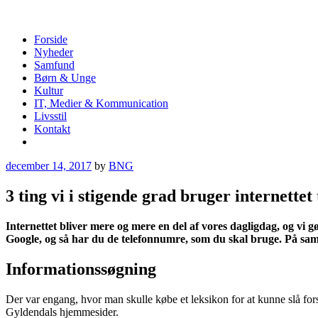
Skip
to
content
Bibliotekernes netguide
Forside
Nyheder
Samfund
Børn & Unge
Kultur
IT, Medier & Kommunication
Livsstil
Kontakt
More
december 14, 2017
by
BNG
3 ting vi i stigende grad bruger internettet 
Internettet bliver mere og mere en del af vores dagligdag, og vi gø
Google, og så har du de telefonnumre, som du skal bruge. På samme 
Informationssøgning
Der var engang, hvor man skulle købe et leksikon for at kunne slå fors
Gyldendals hjemmesider.