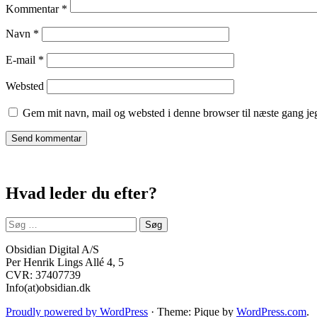
Kommentar
*
Navn
*
E-mail
*
Websted
Gem mit navn, mail og websted i denne browser til næste gang j
Hvad leder du efter?
Søg
efter:
Obsidian Digital A/S
Per Henrik Lings Allé 4, 5
CVR: 37407739
Info(at)obsidian.dk
Proudly powered by WordPress
·
Theme: Pique by
WordPress.com
.