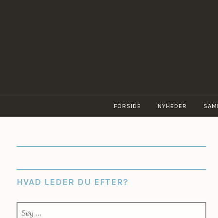
Skip
to
content
FORSIDE
NYHEDER
SAM
HVAD LEDER DU EFTER?
SØG
EFTER: