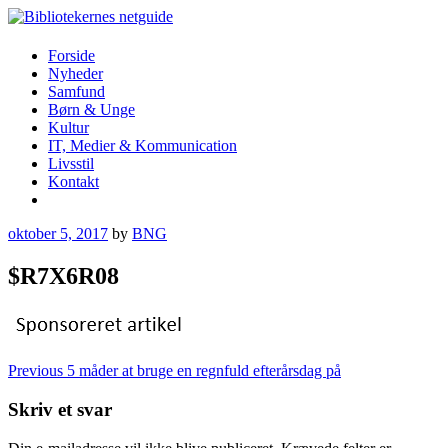
Skip
to
content
Bibliotekernes netguide
Forside
Nyheder
Samfund
Børn & Unge
Kultur
IT, Medier & Kommunication
Livsstil
Kontakt
More
oktober 5, 2017
by
BNG
$R7X6R08
Indlægsnavigation
Previous
5 måder at bruge en regnfuld efterårsdag på
Skriv et svar