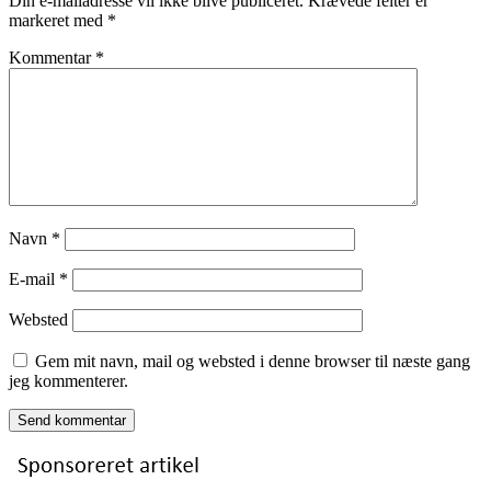
Din e-mailadresse vil ikke blive publiceret.
Krævede felter er
markeret med
*
Kommentar
*
Navn
*
E-mail
*
Websted
Gem mit navn, mail og websted i denne browser til næste gang
jeg kommenterer.