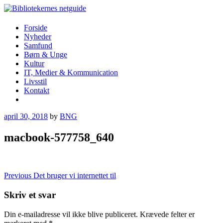
Skip
to
content
Bibliotekernes netguide
Forside
Nyheder
Samfund
Børn & Unge
Kultur
IT, Medier & Kommunication
Livsstil
Kontakt
More
april 30, 2018
by
BNG
macbook-577758_640
Indlægsnavigation
Previous
Det bruger vi internettet til
Skriv et svar
Din e-mailadresse vil ikke blive publiceret.
Krævede felter er