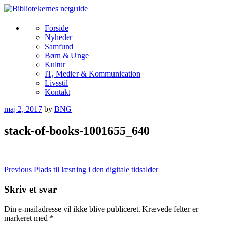
Skip
to
content
More
Bibliotekernes netguide
Forside
Nyheder
Samfund
Børn & Unge
Kultur
IT, Medier & Kommunication
Livsstil
Kontakt
maj 2, 2017
by
BNG
stack-of-books-1001655_640
Indlægsnavigation
Previous
Plads til læsning i den digitale tidsalder
Skriv et svar
Din e-mailadresse vil ikke blive publiceret.
Krævede felter er
markeret med
*