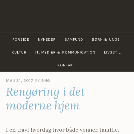
Skip
to
content
BIBLIOTEKERNES
NETGUIDE
FORSIDE
NYHEDER
SAMFUND
BØRN & UNGE
KULTUR
IT, MEDIER & KOMMUNICATION
LIVSSTIL
KONTAKT
MAJ 31, 2017
BY
BNG
Rengøring i det
moderne hjem
I en travl hverdag hvor både venner, familie,