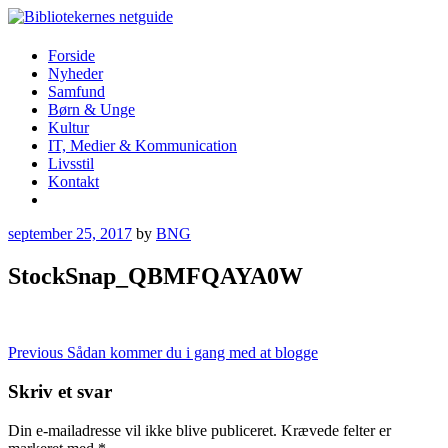
Skip
to
content
Bibliotekernes netguide
Forside
Nyheder
Samfund
Børn & Unge
Kultur
IT, Medier & Kommunication
Livsstil
Kontakt
More
september 25, 2017
by
BNG
StockSnap_QBMFQAYA0W
Indlægsnavigation
Previous
Sådan kommer du i gang med at blogge
Skriv et svar
Din e-mailadresse vil ikke blive publiceret.
Krævede felter er