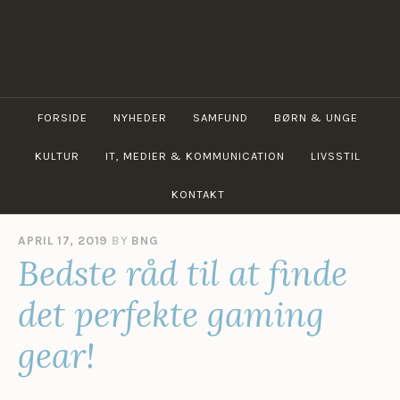
Skip
to
content
BIBLIOTEKERNES
NETGUIDE
FORSIDE
NYHEDER
SAMFUND
BØRN & UNGE
KULTUR
IT, MEDIER & KOMMUNICATION
LIVSSTIL
KONTAKT
APRIL 17, 2019
BY
BNG
Bedste råd til at finde
det perfekte gaming
gear!