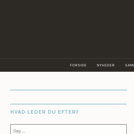
Skip
to
content
FORSIDE
NYHEDER
SAM
HVAD LEDER DU EFTER?
SØG
EFTER: