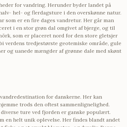
gheder for vandring. Herunder byder landet på
halv- hel- og flerdagsture i den overskønne natur.
r som er en fire dages vandretur. Her går man
ret i en stor grøn dal omgivet af bjerge, og til
örk, som er placeret nord for den store gletsjer
forbi verdens tredjestørste geotemiske område, gule
rkener og uanede mængder af grønne dale med skønt
vandredestination for danskerne. Her kan
rhjemme trods den oftest sammenlignelighed.
 diverse ture ved fjorden er ganske populært.
en helt unik oplevelse. Her findes blandt andet