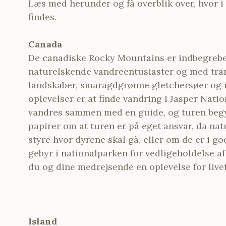
Læs med herunder og få overblik over, hvor i
findes.
Canada
De canadiske Rocky Mountains er indbegrebet
naturelskende vandreentusiaster og med tran
landskaber, smaragdgrønne gletchersøer og m
oplevelser er at finde vandring i Jasper Nati
vandres sammen med en guide, og turen begy
papirer om at turen er på eget ansvar, da nat
styre hvor dyrene skal gå, eller om de er i g
gebyr i nationalparken for vedligeholdelse a
du og dine medrejsende en oplevelse for livet
Island