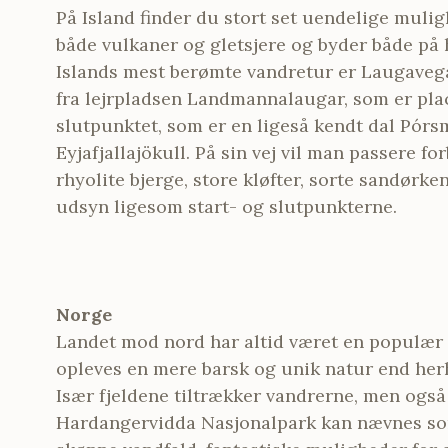
På Island finder du stort set uendelige muli
både vulkaner og gletsjere og byder både på 
Islands mest berømte vandretur er Laugavega
fra lejrpladsen Landmannalaugar, som er place
slutpunktet, som er en ligeså kendt dal Pórsm
Eyjafjallajökull. På sin vej vil man passere 
rhyolite bjerge, store kløfter, sorte sandø
udsyn ligesom start- og slutpunkterne.
Norge
Landet mod nord har altid været en populær 
opleves en mere barsk og unik natur end he
Især fjeldene tiltrækker vandrerne, men også
Hardangervidda Nasjonalpark kan nævnes som 