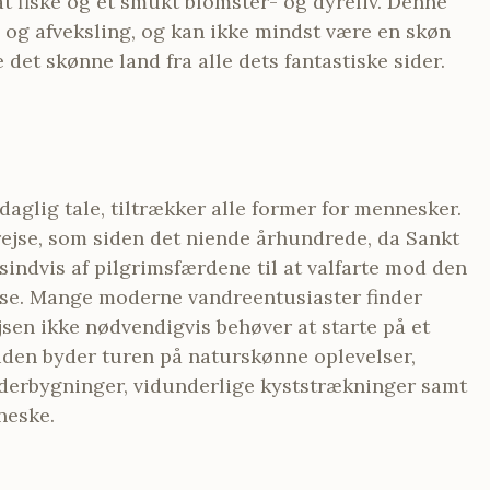
t fiske og et smukt blomster- og dyreliv. Denne
d og afveksling, og kan ikke mindst være en skøn
det skønne land fra alle dets fantastiske sider.
daglig tale, tiltrækker alle former for mennesker.
rejse, som siden det niende århundrede, da Sankt
usindvis af pilgrimsfærdene til at valfarte mod den
else. Mange moderne vandreentusiaster finder
jsen ikke nødvendigvis behøver at starte på et
suden byder turen på naturskønne oplevelser,
derbygninger, vidunderlige kyststrækninger samt
neske.