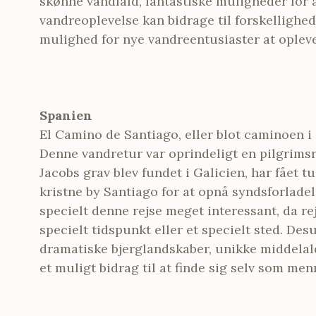
skønne vandfald, fantastiske muligheder for a
vandreoplevelse kan bidrage til forskellighe
mulighed for nye vandreentusiaster at opleve 
Spanien
El Camino de Santiago, eller blot caminoen i 
Denne vandretur var oprindeligt en pilgrims
Jacobs grav blev fundet i Galicien, har fået t
kristne by Santiago for at opnå syndsforlad
specielt denne rejse meget interessant, da re
specielt tidspunkt eller et specielt sted. De
dramatiske bjerglandskaber, unikke middelal
et muligt bidrag til at finde sig selv som men